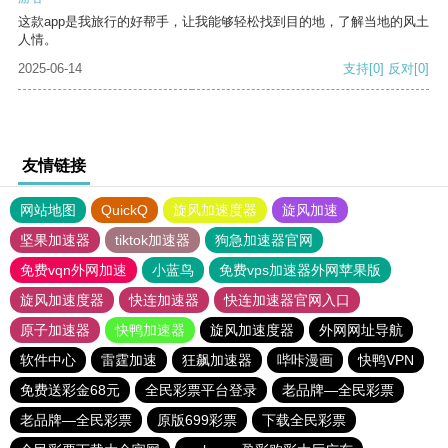
这款app是我旅行的好帮手，让我能够轻松找到目的地，了解当地的风土
人情。
2025-06-14
支持
[0]
反对
[0]
友情链接
网站地图
QuickQ
旋风加速度器
旋风加速
坚果加速器
tiktok加速器
狗急加速器官网
免费vqn外网加速
小蓝鸟
免费vps加速器外网苹果版
旋风加速度器
快连加速器
快连加速器官网入口
原子加速器
快鸭加速器
旋风加速度器
外网网址导航
软件中心
雷霆加速
狂飙加速器
哔咔漫画
快鸭VPN
免费送彩金68元
全民彩票平台登录
老品牌—全民彩票
老品牌—全民彩票
原版699彩票
下载全民彩票