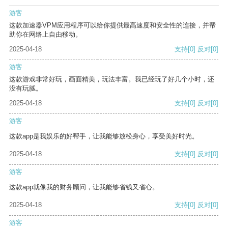
游客
这款加速器VPM应用程序可以给你提供最高速度和安全性的连接，并帮
助你在网络上自由移动。
2025-04-18
支持
[0]
反对
[0]
游客
这款游戏非常好玩，画面精美，玩法丰富。我已经玩了好几个小时，还
没有玩腻。
2025-04-18
支持
[0]
反对
[0]
游客
这款app是我娱乐的好帮手，让我能够放松身心，享受美好时光。
2025-04-18
支持
[0]
反对
[0]
游客
这款app就像我的财务顾问，让我能够省钱又省心。
2025-04-18
支持
[0]
反对
[0]
游客