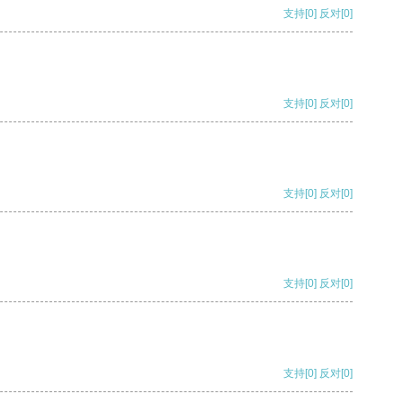
支持
[0]
反对
[0]
支持
[0]
反对
[0]
支持
[0]
反对
[0]
支持
[0]
反对
[0]
支持
[0]
反对
[0]