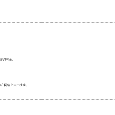
中游刃有余。
你在网络上自由移动。