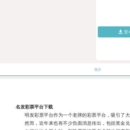
安
简介
名发彩票平台下载
明发彩票平台作为一个老牌的彩票平台，吸引了大
然而，近年来也有不少负面消息传出，包括奖金兑