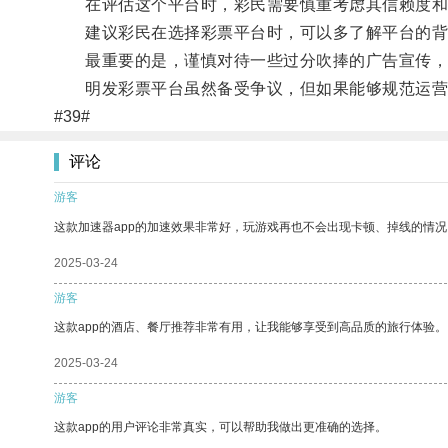
在评估这个平台时，彩民需要慎重考虑其信赖度和
建议彩民在选择彩票平台时，可以多了解平台的背
最重要的是，谨慎对待一些过分吹捧的广告宣传，
明发彩票平台虽然备受争议，但如果能够规范运营
#39#
评论
游客
这款加速器app的加速效果非常好，玩游戏再也不会出现卡顿、掉线的情况
2025-03-24
游客
这款app的酒店、餐厅推荐非常有用，让我能够享受到高品质的旅行体验。
2025-03-24
游客
这款app的用户评论非常真实，可以帮助我做出更准确的选择。