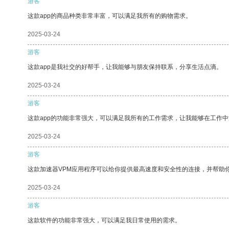
游客
这款app的商品种类非常丰富，可以满足我所有的购物需求。
2025-03-24
游客
这款app是我社交的好帮手，让我能够与朋友保持联系，分享生活点滴。
2025-03-24
游客
这款app的功能非常强大，可以满足我所有的工作需求，让我能够在工作
2025-03-24
游客
这款加速器VPM应用程序可以给你提供最高速度和安全性的连接，并帮助
2025-03-24
游客
这款软件的功能非常强大，可以满足我日常使用的需求。