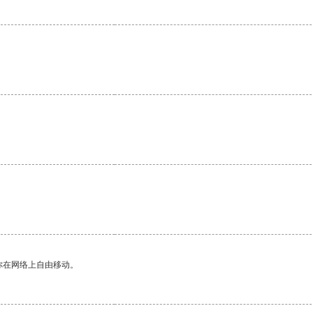
你在网络上自由移动。