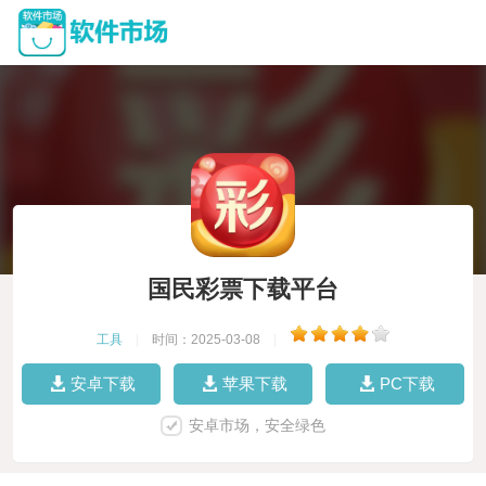
国民彩票下载平台
工具
|
时间：2025-03-08
|
安卓下载
苹果下载
PC下载
安卓市场，安全绿色