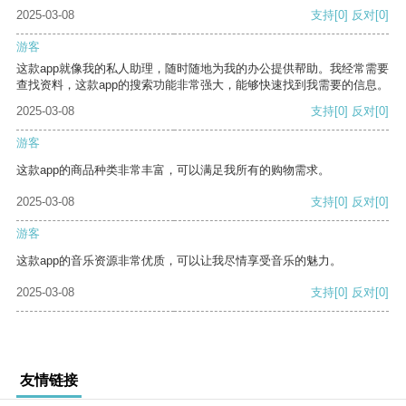
2025-03-08
支持
[0]
反对
[0]
游客
这款app就像我的私人助理，随时随地为我的办公提供帮助。我经常需要
查找资料，这款app的搜索功能非常强大，能够快速找到我需要的信息。
2025-03-08
支持
[0]
反对
[0]
游客
这款app的商品种类非常丰富，可以满足我所有的购物需求。
2025-03-08
支持
[0]
反对
[0]
游客
这款app的音乐资源非常优质，可以让我尽情享受音乐的魅力。
2025-03-08
支持
[0]
反对
[0]
友情链接