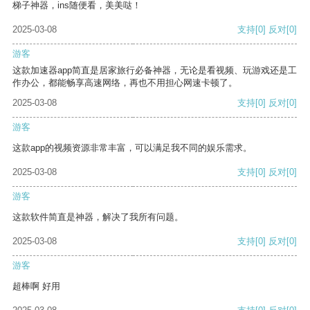
梯子神器，ins随便看，美美哒！
2025-03-08
支持
[0]
反对
[0]
游客
这款加速器app简直是居家旅行必备神器，无论是看视频、玩游戏还是工
作办公，都能畅享高速网络，再也不用担心网速卡顿了。
2025-03-08
支持
[0]
反对
[0]
游客
这款app的视频资源非常丰富，可以满足我不同的娱乐需求。
2025-03-08
支持
[0]
反对
[0]
游客
这款软件简直是神器，解决了我所有问题。
2025-03-08
支持
[0]
反对
[0]
游客
超棒啊 好用