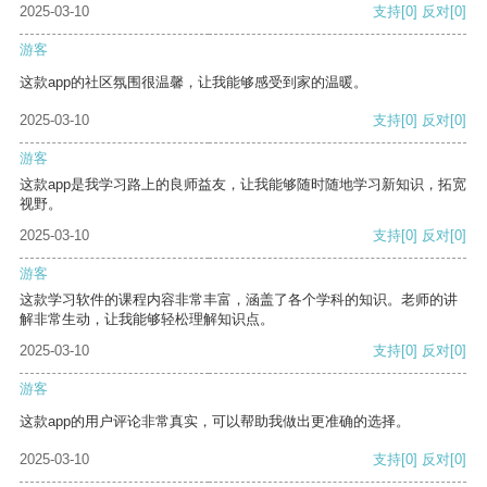
2025-03-10
支持
[0]
反对
[0]
游客
这款app的社区氛围很温馨，让我能够感受到家的温暖。
2025-03-10
支持
[0]
反对
[0]
游客
这款app是我学习路上的良师益友，让我能够随时随地学习新知识，拓宽
视野。
2025-03-10
支持
[0]
反对
[0]
游客
这款学习软件的课程内容非常丰富，涵盖了各个学科的知识。老师的讲
解非常生动，让我能够轻松理解知识点。
2025-03-10
支持
[0]
反对
[0]
游客
这款app的用户评论非常真实，可以帮助我做出更准确的选择。
2025-03-10
支持
[0]
反对
[0]