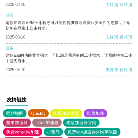
2025-03-10
支持
[0]
反对
[0]
游客
这款加速器VPM应用程序可以给你提供最高速度和安全性的连接，并帮
助你在网络上自由移动。
2025-03-10
支持
[0]
反对
[0]
游客
这款app的功能非常强大，可以满足我所有的工作需求，让我能够在工作
中游刃有余。
2025-03-10
支持
[0]
反对
[0]
友情链接
网站地图
QuickQ
旋风加速度器
旋风加速
坚果加速器
tiktok加速器
狗急加速器官网
免费vqn外网加速
小蓝鸟
免费vps加速器外网苹果版