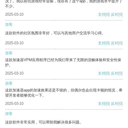
况了。我以前玩游戏经常会输，现在有了这个app，我的游戏水平提升了
不少。
2025-03-10
支持
[0]
反对
[0]
游客
这款软件的社区氛围非常好，可以与其他用户交流学习心得。
2025-03-10
支持
[0]
反对
[0]
游客
这款加速器VPM应用程序已经为我们带来了无限的流畅体验和安全性保
护。
2025-03-10
支持
[0]
反对
[0]
游客
这款加速器app的加速效果还是不错的，但偶尔也会出现卡顿的情况，希
望开发者能够优化一下。
2025-03-10
支持
[0]
反对
[0]
游客
这款软件非常实用，可以帮助我解决很多问题。