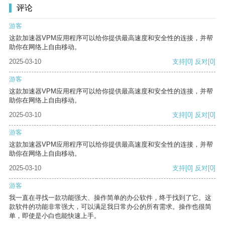
评论
游客
这款加速器VPM应用程序可以给你提供最高速度和安全性的连接，并帮
助你在网络上自由移动。
2025-03-10
支持
[0]
反对
[0]
游客
这款加速器VPM应用程序可以给你提供最高速度和安全性的连接，并帮
助你在网络上自由移动。
2025-03-10
支持
[0]
反对
[0]
游客
这款加速器VPM应用程序可以给你提供最高速度和安全性的连接，并帮
助你在网络上自由移动。
2025-03-10
支持
[0]
反对
[0]
游客
我一直在寻找一款功能强大、操作简单的办公软件，终于找到了它。这
款软件的功能非常强大，可以满足我日常办公的所有需求。操作也很简
单，即使是小白也能快速上手。