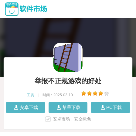
举报不正规游戏的好处
工具
|
时间：2025-03-10
|
安卓下载
苹果下载
PC下载
安卓市场，安全绿色