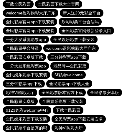
下载全民彩票
全民彩票下载大全官网
welcome盈彩购彩大厅广东
新人送29元彩金平台
全民彩票官网app下载安装
乐彩彩票平台合法吗
全民彩票官网app下载安装
全民彩票官网最新登录入口
一分大发系统彩票app
全民娱乐彩票下载安装
全民彩票平台登录
welcome盈彩购彩大厅广东
全民彩票安卓版下载
三分钟彩票app下载
一分大发系统彩票app
老品牌—全民彩票
全民娱乐彩票下载安装
6f彩票welcome
三分钟彩票app下载
全民彩票app下载大全
彩神Vl购彩大厅
全民彩票版本官方下载
全民彩票安卓版
全民彩票安卓版
全民娱乐彩票下载安装
9123购彩welcome中心
下载全民彩票
全民娱乐彩票下载安装
全民彩票app下载安装安卓
全民彩票平台是真的吗
彩神Vl购彩大厅