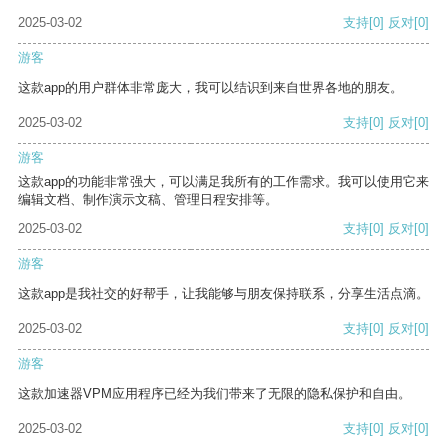
2025-03-02
支持
[0]
反对
[0]
游客
这款app的用户群体非常庞大，我可以结识到来自世界各地的朋友。
2025-03-02
支持
[0]
反对
[0]
游客
这款app的功能非常强大，可以满足我所有的工作需求。我可以使用它来
编辑文档、制作演示文稿、管理日程安排等。
2025-03-02
支持
[0]
反对
[0]
游客
这款app是我社交的好帮手，让我能够与朋友保持联系，分享生活点滴。
2025-03-02
支持
[0]
反对
[0]
游客
这款加速器VPM应用程序已经为我们带来了无限的隐私保护和自由。
2025-03-02
支持
[0]
反对
[0]