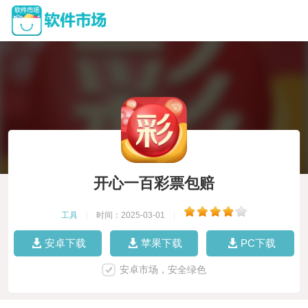
开心一百彩票包赔
工具
|
时间：2025-03-01
|
安卓下载
苹果下载
PC下载
安卓市场，安全绿色