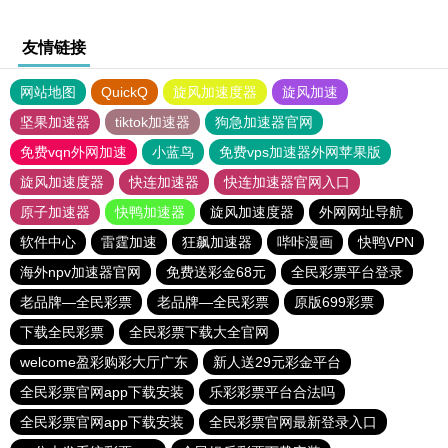
友情链接
网站地图
QuickQ
旋风加速度器
旋风加速
坚果加速器
tiktok加速器
狗急加速器官网
免费vqn外网加速
小蓝鸟
免费vps加速器外网苹果版
旋风加速度器
快连加速器
快连加速器官网入口
原子加速器
快鸭加速器
旋风加速度器
外网网址导航
软件中心
雷霆加速
狂飙加速器
哔咔漫画
快鸭VPN
海外npv加速器官网
免费送彩金68元
全民彩票平台登录
老品牌—全民彩票
老品牌—全民彩票
原版699彩票
下载全民彩票
全民彩票下载大全官网
welcome盈彩购彩大厅广东
新人送29元彩金平台
全民彩票官网app下载安装
乐彩彩票平台合法吗
全民彩票官网app下载安装
全民彩票官网最新登录入口