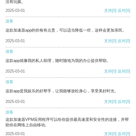
没有玩腻。
2025-03-01
支持
[0]
反对
[0]
游客
这款加速器app的价格有点贵，可以适当降低一些，这样会更加亲民。
2025-03-01
支持
[0]
反对
[0]
游客
这款app就像我的私人助理，随时随地为我的办公提供帮助。
2025-03-01
支持
[0]
反对
[0]
游客
这款app是我娱乐的好帮手，让我能够放松身心，享受美好时光。
2025-03-01
支持
[0]
反对
[0]
游客
这款加速器VPM应用程序可以给你提供最高速度和安全性的连接，并帮
助你在网络上自由移动。
2025-03-01
支持
[0]
反对
[0]