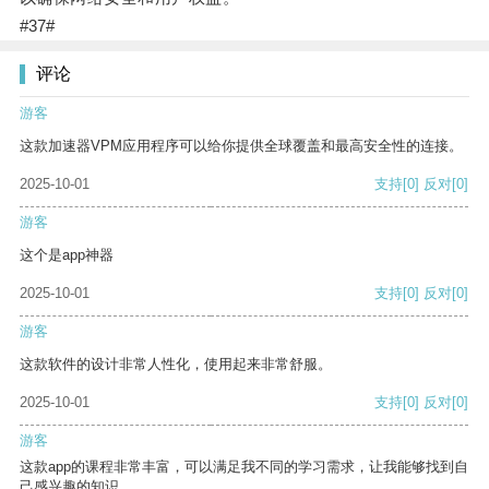
#37#
评论
游客
这款加速器VPM应用程序可以给你提供全球覆盖和最高安全性的连接。
2025-10-01
支持
[0]
反对
[0]
游客
这个是app神器
2025-10-01
支持
[0]
反对
[0]
游客
这款软件的设计非常人性化，使用起来非常舒服。
2025-10-01
支持
[0]
反对
[0]
游客
这款app的课程非常丰富，可以满足我不同的学习需求，让我能够找到自
己感兴趣的知识。