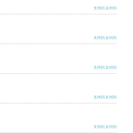
支持
[0]
反对
[0]
支持
[0]
反对
[0]
支持
[0]
反对
[0]
支持
[0]
反对
[0]
支持
[0]
反对
[0]