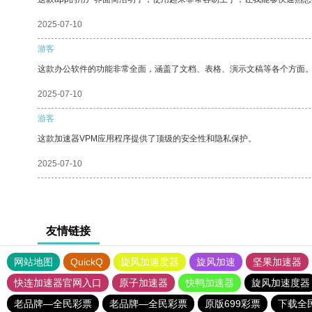
2025-07-10
游客
这款办公软件的功能非常全面，涵盖了文档、表格、演示文稿等各个方面
2025-07-10
游客
这款加速器VPM应用程序提供了顶级的安全性和隐私保护。
2025-07-10
友情链接
网站地图
QuickQ
旋风加速度器
旋风加速
坚果加速器
快连加速器官网入口
原子加速器
快鸭加速器
旋风加速度器
老品牌—全民彩票
老品牌—全民彩票
原版699彩票
下载全