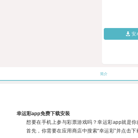
安
简介
幸运彩app免费下载安装
想要在手机上参与彩票游戏吗？幸运彩app就是你
首先，你需要在应用商店中搜索“幸运彩”并点击下