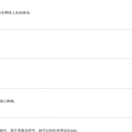
你在网络上自由移动。
够放心购物。
操作。我不用看说明书，就可以轻松使用这款app。