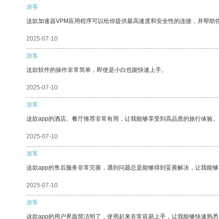
游客
这款加速器VPM应用程序可以给你提供最高速度和安全性的连接，并帮助
2025-07-10
游客
这款软件的操作非常简单，即使是小白也能快速上手。
2025-07-10
游客
这款app的酒店、餐厅推荐非常有用，让我能够享受到高品质的旅行体验。
2025-07-10
游客
这款app的售后服务非常完善，遇到问题总是能够得到妥善解决，让我能
2025-07-10
游客
这款app的用户界面简洁明了，使用起来非常容易上手，让我能够快速熟悉