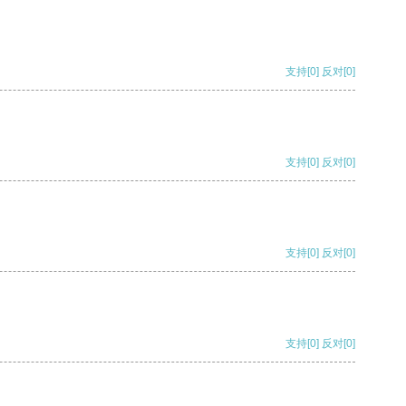
支持
[0]
反对
[0]
支持
[0]
反对
[0]
支持
[0]
反对
[0]
支持
[0]
反对
[0]