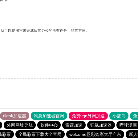
。我可以使用它来完成日常办公的所有任务，非常方便。
tiktok加速器
狗急加速器官网
免费vqn外网加速
小蓝鸟
免
外网网址导航
软件中心
雷霆加速
狂飙加速器
哔咔漫画
民彩票
全民彩票下载大全官网
welcome盈彩购彩大厅广东
新人