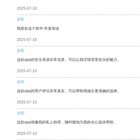
2025-07-10
游客
我喜欢这个软件 作者加油
2025-07-10
游客
这款app的音乐资源非常优质，可以让我尽情享受音乐的魅力。
2025-07-10
游客
这款app的用户评论非常真实，可以帮助我做出更准确的选择。
2025-07-10
游客
这款app就像我的私人助理，随时随地为我的办公提供帮助。
2025-07-10