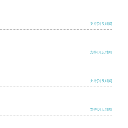
支持
[0]
反对
[0]
支持
[0]
反对
[0]
支持
[0]
反对
[0]
支持
[0]
反对
[0]