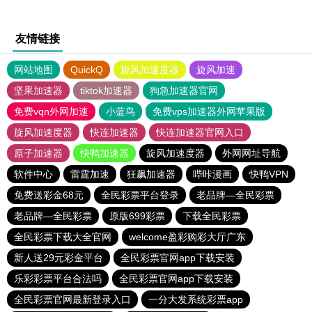
友情链接
网站地图
QuickQ
旋风加速度器
旋风加速
坚果加速器
tiktok加速器
狗急加速器官网
免费vqn外网加速
小蓝鸟
免费vps加速器外网苹果版
旋风加速度器
快连加速器
快连加速器官网入口
原子加速器
快鸭加速器
旋风加速度器
外网网址导航
软件中心
雷霆加速
狂飙加速器
哔咔漫画
快鸭VPN
免费送彩金68元
全民彩票平台登录
老品牌—全民彩票
老品牌—全民彩票
原版699彩票
下载全民彩票
全民彩票下载大全官网
welcome盈彩购彩大厅广东
新人送29元彩金平台
全民彩票官网app下载安装
乐彩彩票平台合法吗
全民彩票官网app下载安装
全民彩票官网最新登录入口
一分大发系统彩票app