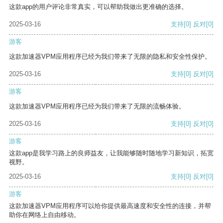
这款app的用户评论非常真实，可以帮助我做出更准确的选择。
2025-03-16
支持
[0]
反对
[0]
游客
这款加速器VPM应用程序已经为我们带来了无限的隐私和安全性保护。
2025-03-16
支持
[0]
反对
[0]
游客
这款加速器VPM应用程序已经为我们带来了无限的流畅体验。
2025-03-16
支持
[0]
反对
[0]
游客
这款app是我学习路上的良师益友，让我能够随时随地学习新知识，拓宽
视野。
2025-03-16
支持
[0]
反对
[0]
游客
这款加速器VPM应用程序可以给你提供最高速度和安全性的连接，并帮
助你在网络上自由移动。