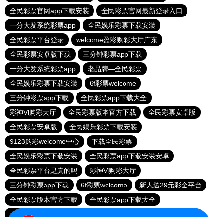
全民彩票官网app下载安装
全民彩票官网最新登录入口
一分大发系统彩票app
全民娱乐彩票下载安装
全民彩票平台登录
welcome盈彩购彩大厅广东
全民彩票安卓版下载
三分钟彩票app下载
一分大发系统彩票app
老品牌—全民彩票
全民娱乐彩票下载安装
6f彩票welcome
三分钟彩票app下载
全民彩票app下载大全
彩神Vl购彩大厅
全民彩票版本官方下载
全民彩票安卓版
全民彩票安卓版
全民娱乐彩票下载安装
9123购彩welcome中心
下载全民彩票
全民娱乐彩票下载安装
全民彩票app下载安装安卓
全民彩票平台是真的吗
彩神Vl购彩大厅
三分钟彩票app下载
6f彩票welcome
新人送29元彩金平台
全民彩票版本官方下载
全民彩票app下载大全
全民彩票所有平台