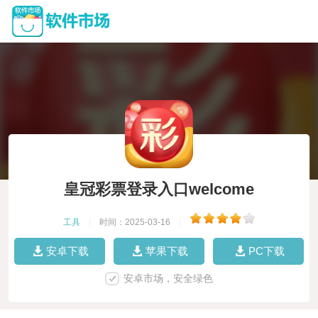
皇冠彩票登录入口welcome
工具
|
时间：2025-03-16
|
安卓下载
苹果下载
PC下载
安卓市场，安全绿色