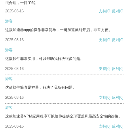
很合理，一目了然。
2025-03-16
支持
[0]
反对
[0]
游客
这款加速器app的操作非常简单，一键加速就能开启，非常方便。
2025-03-16
支持
[0]
反对
[0]
游客
这款软件非常实用，可以帮助我解决很多问题。
2025-03-16
支持
[0]
反对
[0]
游客
这款软件简直是神器，解决了我所有问题。
2025-03-16
支持
[0]
反对
[0]
游客
这款加速器VPM应用程序可以给你提供全球覆盖和最高安全性的连接。
2025-03-16
支持
[0]
反对
[0]