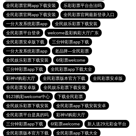
全民彩票官网app下载安装
乐彩彩票平台合法吗
全民彩票官网app下载安装
全民彩票官网最新登录入口
一分大发系统彩票app
全民娱乐彩票下载安装
全民彩票平台登录
welcome盈彩购彩大厅广东
全民彩票安卓版下载
三分钟彩票app下载
一分大发系统彩票app
老品牌—全民彩票
全民娱乐彩票下载安装
6f彩票welcome
三分钟彩票app下载
全民彩票app下载大全
彩神Vl购彩大厅
全民彩票版本官方下载
全民彩票安卓版
全民彩票安卓版
全民娱乐彩票下载安装
9123购彩welcome中心
下载全民彩票
全民娱乐彩票下载安装
全民彩票app下载安装安卓
全民彩票平台是真的吗
彩神Vl购彩大厅
三分钟彩票app下载
6f彩票welcome
新人送29元彩金平台
全民彩票版本官方下载
全民彩票app下载大全