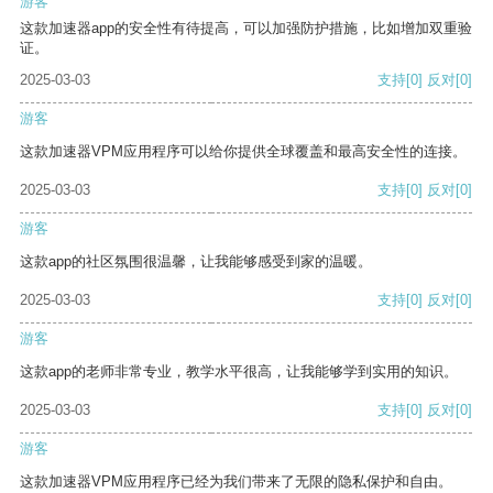
游客
这款加速器app的安全性有待提高，可以加强防护措施，比如增加双重验
证。
2025-03-03
支持
[0]
反对
[0]
游客
这款加速器VPM应用程序可以给你提供全球覆盖和最高安全性的连接。
2025-03-03
支持
[0]
反对
[0]
游客
这款app的社区氛围很温馨，让我能够感受到家的温暖。
2025-03-03
支持
[0]
反对
[0]
游客
这款app的老师非常专业，教学水平很高，让我能够学到实用的知识。
2025-03-03
支持
[0]
反对
[0]
游客
这款加速器VPM应用程序已经为我们带来了无限的隐私保护和自由。