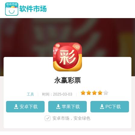
永赢彩票
工具
|
时间：2025-03-03
|
安卓下载
苹果下载
PC下载
安卓市场，安全绿色