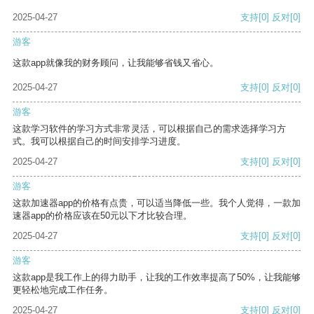
2025-04-27
支持
[0]
反对
[0]
游客
这款app就像我的财务顾问，让我能够省钱又省心。
2025-04-27
支持
[0]
反对
[0]
游客
这款学习软件的学习方式非常灵活，可以根据自己的需求选择学习方
式。我可以根据自己的时间安排学习进度。
2025-04-27
支持
[0]
反对
[0]
游客
这款加速器app的价格有点贵，可以适当降低一些。我个人觉得，一款加
速器app的价格应该在50元以下才比较合理。
2025-04-27
支持
[0]
反对
[0]
游客
这款app是我工作上的得力助手，让我的工作效率提高了50%，让我能够
更轻松地完成工作任务。
2025-04-27
支持
[0]
反对
[0]