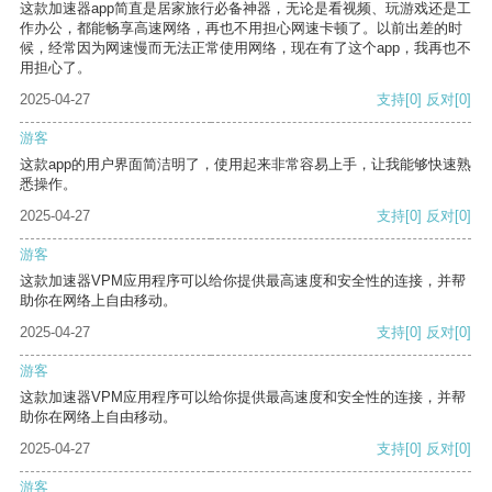
这款加速器app简直是居家旅行必备神器，无论是看视频、玩游戏还是工
作办公，都能畅享高速网络，再也不用担心网速卡顿了。以前出差的时
候，经常因为网速慢而无法正常使用网络，现在有了这个app，我再也不
用担心了。
2025-04-27
支持
[0]
反对
[0]
游客
这款app的用户界面简洁明了，使用起来非常容易上手，让我能够快速熟
悉操作。
2025-04-27
支持
[0]
反对
[0]
游客
这款加速器VPM应用程序可以给你提供最高速度和安全性的连接，并帮
助你在网络上自由移动。
2025-04-27
支持
[0]
反对
[0]
游客
这款加速器VPM应用程序可以给你提供最高速度和安全性的连接，并帮
助你在网络上自由移动。
2025-04-27
支持
[0]
反对
[0]
游客