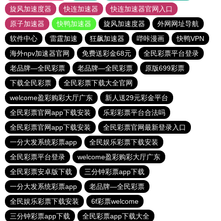
旋风加速度器
快连加速器
快连加速器官网入口
原子加速器
快鸭加速器
旋风加速度器
外网网址导航
软件中心
雷霆加速
狂飙加速器
哔咔漫画
快鸭VPN
海外npv加速器官网
免费送彩金68元
全民彩票平台登录
老品牌—全民彩票
老品牌—全民彩票
原版699彩票
下载全民彩票
全民彩票下载大全官网
welcome盈彩购彩大厅广东
新人送29元彩金平台
全民彩票官网app下载安装
乐彩彩票平台合法吗
全民彩票官网app下载安装
全民彩票官网最新登录入口
一分大发系统彩票app
全民娱乐彩票下载安装
全民彩票平台登录
welcome盈彩购彩大厅广东
全民彩票安卓版下载
三分钟彩票app下载
一分大发系统彩票app
老品牌—全民彩票
全民娱乐彩票下载安装
6f彩票welcome
三分钟彩票app下载
全民彩票app下载大全