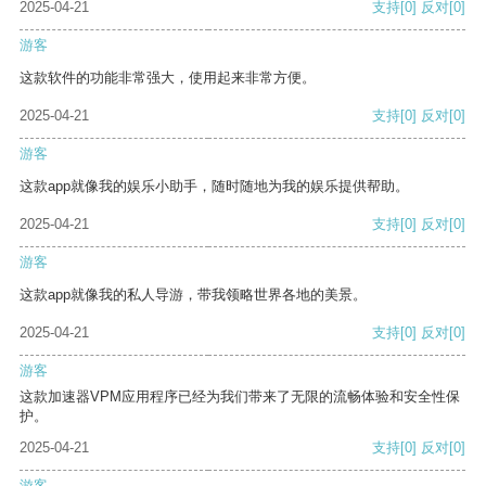
2025-04-21
支持
[0]
反对
[0]
游客
这款软件的功能非常强大，使用起来非常方便。
2025-04-21
支持
[0]
反对
[0]
游客
这款app就像我的娱乐小助手，随时随地为我的娱乐提供帮助。
2025-04-21
支持
[0]
反对
[0]
游客
这款app就像我的私人导游，带我领略世界各地的美景。
2025-04-21
支持
[0]
反对
[0]
游客
这款加速器VPM应用程序已经为我们带来了无限的流畅体验和安全性保
护。
2025-04-21
支持
[0]
反对
[0]
游客