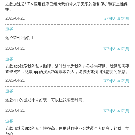
这款加速器VPM应用程序已经为我们带来了无限的隐私保护和安全性保
护。
2025-04-21
支持
[0]
反对
[0]
游客
这个软件很好用
2025-04-21
支持
[0]
反对
[0]
游客
这款app就像我的私人助理，随时随地为我的办公提供帮助。我经常需要
查找资料，这款app的搜索功能非常强大，能够快速找到我需要的信息。
2025-04-21
支持
[0]
反对
[0]
游客
这款app的游戏非常好玩，可以让我消磨时间。
2025-04-21
支持
[0]
反对
[0]
游客
这款加速器app的安全性很高，使用过程中不会泄露个人信息，让我非常
放心。