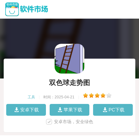
双色球走势图
工具
|
时间：2025-04-21
|
安卓下载
苹果下载
PC下载
安卓市场，安全绿色