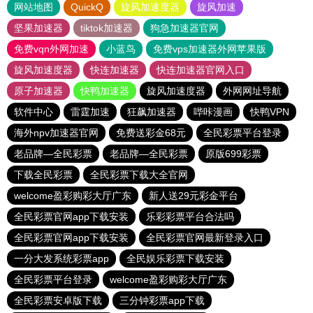
网站地图
QuickQ
旋风加速度器
旋风加速
坚果加速器
tiktok加速器
狗急加速器官网
免费vqn外网加速
小蓝鸟
免费vps加速器外网苹果版
旋风加速度器
快连加速器
快连加速器官网入口
原子加速器
快鸭加速器
旋风加速度器
外网网址导航
软件中心
雷霆加速
狂飙加速器
哔咔漫画
快鸭VPN
海外npv加速器官网
免费送彩金68元
全民彩票平台登录
老品牌—全民彩票
老品牌—全民彩票
原版699彩票
下载全民彩票
全民彩票下载大全官网
welcome盈彩购彩大厅广东
新人送29元彩金平台
全民彩票官网app下载安装
乐彩彩票平台合法吗
全民彩票官网app下载安装
全民彩票官网最新登录入口
一分大发系统彩票app
全民娱乐彩票下载安装
全民彩票平台登录
welcome盈彩购彩大厅广东
全民彩票安卓版下载
三分钟彩票app下载