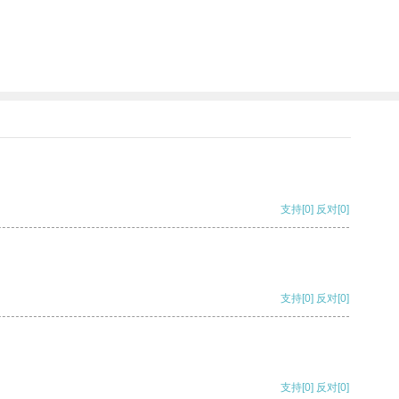
。
支持
[0]
反对
[0]
支持
[0]
反对
[0]
支持
[0]
反对
[0]