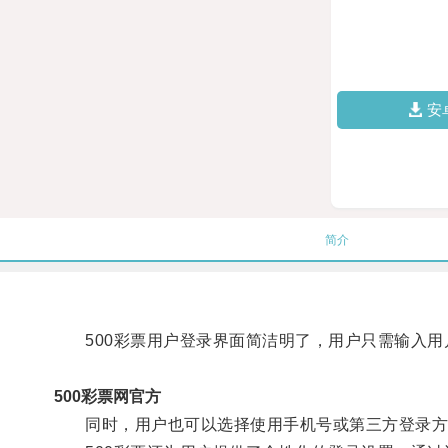
安
简介
500彩票用户登录界面简洁明了，用户只需输入用
500彩票网官方
同时，用户也可以选择使用手机号或第三方登录方