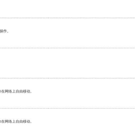
悉操作。
你在网络上自由移动。
你在网络上自由移动。