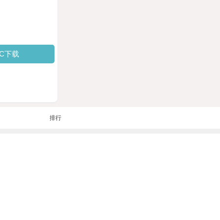
PC下载
排行