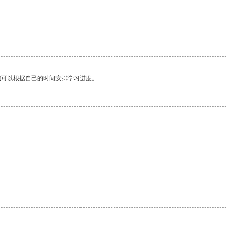
我可以根据自己的时间安排学习进度。
。