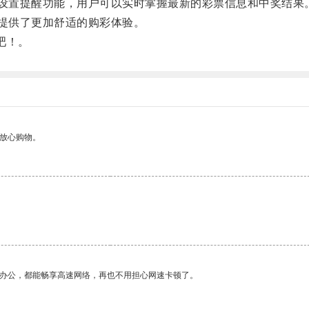
设置提醒功能，用户可以实时掌握最新的彩票信息和中奖结果
提供了更加舒适的购彩体验。
吧！。
够放心购物。
作办公，都能畅享高速网络，再也不用担心网速卡顿了。