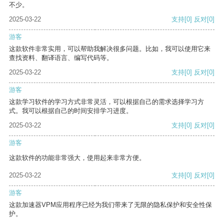
不少。
2025-03-22
支持
[0]
反对
[0]
游客
这款软件非常实用，可以帮助我解决很多问题。比如，我可以使用它来
查找资料、翻译语言、编写代码等。
2025-03-22
支持
[0]
反对
[0]
游客
这款学习软件的学习方式非常灵活，可以根据自己的需求选择学习方
式。我可以根据自己的时间安排学习进度。
2025-03-22
支持
[0]
反对
[0]
游客
这款软件的功能非常强大，使用起来非常方便。
2025-03-22
支持
[0]
反对
[0]
游客
这款加速器VPM应用程序已经为我们带来了无限的隐私保护和安全性保
护。