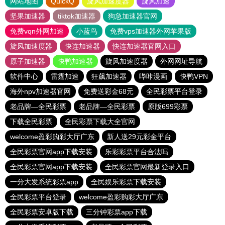
网站地图
QuickQ
旋风加速度器
旋风加速
坚果加速器
tiktok加速器
狗急加速器官网
免费vqn外网加速
小蓝鸟
免费vps加速器外网苹果版
旋风加速度器
快连加速器
快连加速器官网入口
原子加速器
快鸭加速器
旋风加速度器
外网网址导航
软件中心
雷霆加速
狂飙加速器
哔咔漫画
快鸭VPN
海外npv加速器官网
免费送彩金68元
全民彩票平台登录
老品牌—全民彩票
老品牌—全民彩票
原版699彩票
下载全民彩票
全民彩票下载大全官网
welcome盈彩购彩大厅广东
新人送29元彩金平台
全民彩票官网app下载安装
乐彩彩票平台合法吗
全民彩票官网app下载安装
全民彩票官网最新登录入口
一分大发系统彩票app
全民娱乐彩票下载安装
全民彩票平台登录
welcome盈彩购彩大厅广东
全民彩票安卓版下载
三分钟彩票app下载