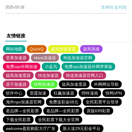
2025-03-18
支持
[0]
反对
[0]
友情链接
网站地图
QuickQ
旋风加速度器
旋风加速
坚果加速器
tiktok加速器
狗急加速器官网
免费vqn外网加速
小蓝鸟
免费vps加速器外网苹果版
旋风加速度器
快连加速器
快连加速器官网入口
原子加速器
快鸭加速器
旋风加速度器
外网网址导航
软件中心
雷霆加速
狂飙加速器
哔咔漫画
快鸭VPN
海外npv加速器官网
免费送彩金68元
全民彩票平台登录
老品牌—全民彩票
老品牌—全民彩票
原版699彩票
下载全民彩票
全民彩票下载大全官网
welcome盈彩购彩大厅广东
新人送29元彩金平台