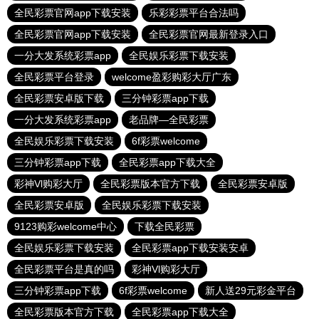
全民彩票官网app下载安装
乐彩彩票平台合法吗
全民彩票官网app下载安装
全民彩票官网最新登录入口
一分大发系统彩票app
全民娱乐彩票下载安装
全民彩票平台登录
welcome盈彩购彩大厅广东
全民彩票安卓版下载
三分钟彩票app下载
一分大发系统彩票app
老品牌—全民彩票
全民娱乐彩票下载安装
6f彩票welcome
三分钟彩票app下载
全民彩票app下载大全
彩神Vl购彩大厅
全民彩票版本官方下载
全民彩票安卓版
全民彩票安卓版
全民娱乐彩票下载安装
9123购彩welcome中心
下载全民彩票
全民娱乐彩票下载安装
全民彩票app下载安装安卓
全民彩票平台是真的吗
彩神Vl购彩大厅
三分钟彩票app下载
6f彩票welcome
新人送29元彩金平台
全民彩票版本官方下载
全民彩票app下载大全